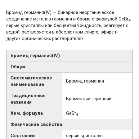
Бромид германия(IV) — бинарное неорганическое
соединение металла германия и брома с формулой GeBr
,
4
серые кристаллы или бесцветная жидкость, реагирует с
водой, растворяется в абсолютном спирте, эфире и
других органических растворителях.
Бромид германия​(IV)​
Общие
Систематическое
Бромид германия
наименование
Традиционные
Бромистый германий
названия
Хим. формула
GeBr
4
Физические свойства
Состояние
серые кристаллы