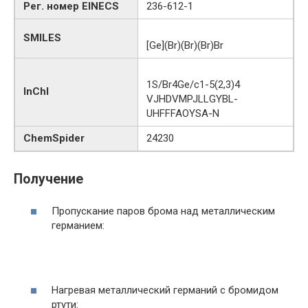
Рег. номер EINECS
236-612-1
SMILES
[Ge](Br)(Br)(Br)Br
1S/Br4Ge/c1-5(2,3)4
InChI
VJHDVMPJLLGYBL-
UHFFFAOYSA-N
ChemSpider
24230
Получение
Пропускание паров брома над металлическим
германием:
Нагревая металлический германий с бромидом
ртути: