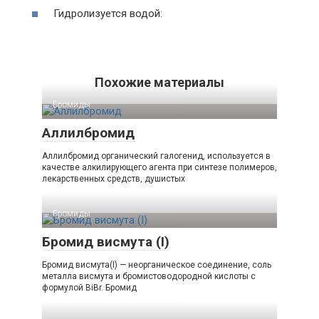
Гидролизуется водой:
Похожие материалы
Бромиды‎
Аллилбромид
Аллилбромид органический галогенид, используется в
качестве алкилирующего агента при синтезе полимеров,
лекарственных средств, душистых
Бромиды‎
Бромид висмута (I)
Бромид висмута(I) — неорганическое соединение, соль
металла висмута и бромистоводородной кислоты с
формулой BiBr. Бромид