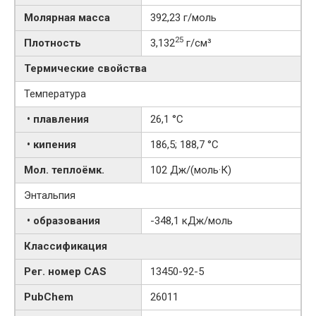
Молярная масса
392,23 г/моль
25
Плотность
3,132
г/см³
Термические свойства
Температура
• плавления
26,1 °C
• кипения
186,5; 188,7 °C
Мол. теплоёмк.
102 Дж/(моль·К)
Энтальпия
• образования
-348,1 кДж/моль
Классификация
Рег. номер CAS
13450-92-5
PubChem
26011