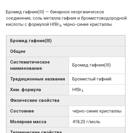
Бромид гафния(III) — бинарное неорганическое
соединение, соль металла гафния и бромистоводородной
кислоты с формулой HfBr
, чёрно-синие кристаллы.
3
Бромид гафния​(III)​
Общие
Систематическое
Бромид гафния​(III)​
наименование
Традиционные названия
Бромистый гафний
Хим. формула
HfBr
3
Физические свойства
Состояние
чёрно-синие кристаллы
Молярная масса
418,20 г/моль
Термические свойства