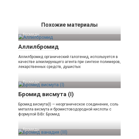
Похожие материалы
Бромиды‎
Аллилбромид
Аллилбромид органический галогенид, используется в
качестве алкилирующего агента при синтезе полимеров,
лекарственных средств, душистых
Бромиды‎
Бромид висмута (I)
Бромид висмута(I) — неорганическое соединение, соль
металла висмута и бромистоводородной кислоты с
формулой BiBr. Бромид
Бромиды‎