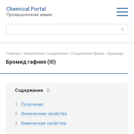
Перейти
Chemical Portal
к
Промышленная химия
контенту
Поиск:
Главная
»
Химические соединения
»
Соединения брома‎
»
Бромиды‎
Бромид гафния (III)
Содержание
Получение
Физические свойства
Химические свойства