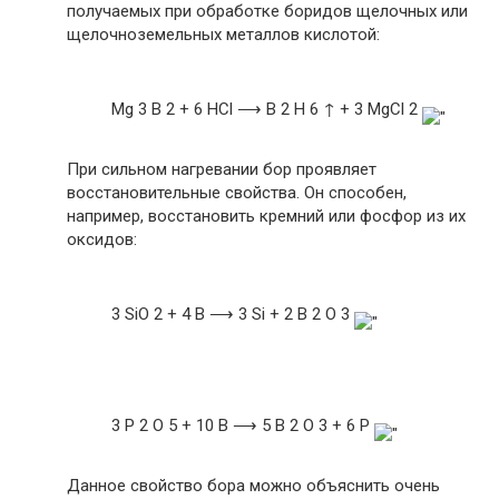
получаемых при обработке боридов щелочных или
щелочноземельных металлов кислотой:
Mg 3 B 2 + 6 HCl ⟶ B 2 H 6 ↑ + 3 MgCl 2
При сильном нагревании бор проявляет
восстановительные свойства. Он способен,
например, восстановить кремний или фосфор из их
оксидов:
3 SiO 2 + 4 B ⟶ 3 Si + 2 B 2 O 3
3 P 2 O 5 + 10 B ⟶ 5 B 2 O 3 + 6 P
Данное свойство бора можно объяснить очень