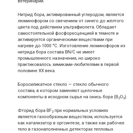
ветеринарии.
Нитрид бора, активированный углеродом, является
люминофором со свечением от синего до жёлтого
цвета под действием ультрафиолета. Обладает
самостоятельной фосфоресценцией в темноте и
активируется органическими веществами при
нагреве до 1000 °С. Изготовление люминофоров из
нитрида бора состава BN/C не имеет
промышленного назначения, но широко
практиковалось химиками-любителями в первой
половине XX века.
Боросиликатное стекло — стекло обычного
состава, в котором заменяют щелочные
компоненты в исходном сырье на окись бора (B
O
).
2
3
Фторид бора BF
при нормальных условиях
3
является газообразным веществом, используется
как катализатор в оргсинтезе, а также как рабочее
тело в газонаполненных детекторах тепловых