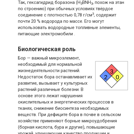
Так, гексагидрид боразона (H
BNH
, похож на этан
3
3
по строению) при обычных условиях твёрдое
3
соединение с плотностью 0,78 г/см
, содержит
почти 20 % водорода по массе. Его могут
использовать водородные топливные элементы,
питающие электромобили .
Биологическая роль
Бор — важный микроэлемент,
необходимый для нормальной
жизнедеятельности растений.
3
2
0
Недостаток бора останавливает их
развитие, вызывает у культурных
растений различные болезни. В
основе этого лежат нарушения
окислительных и энергетических процессов в
тканях, снижение биосинтеза необходимых
веществ. При дефиците бора в почве в сельском
хозяйстве применяют борные микроудобрения
(борная кислота, бура и другие), повышающие
урожай, улучшающие качество продукции и