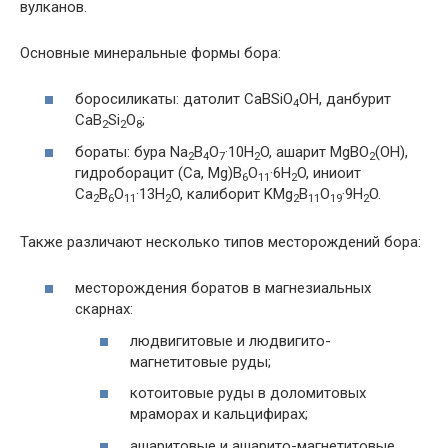
вулканов.
Основные минеральные формы бора:
боросиликаты: датолит CaBSiO
OH, данбурит
4
CaB
Si
O
;
2
2
8
бораты: бура Na
B
O
·10H
O, ашарит MgBO
(OH),
2
4
7
2
2
гидроборацит (Ca, Mg)B
O
·6H
O, иниоит
6
11
2
Ca
B
O
·13H
O, калиборит KMg
B
O
·9H
O.
2
6
11
2
2
11
19
2
Также различают несколько типов месторождений бора:
месторождения боратов в магнезиальных
скарнах:
людвигитовые и людвигито-
магнетитовые руды;
котоитовые руды в доломитовых
мраморах и кальцифирах;
ашаритовые и ашарито-магнетитовые