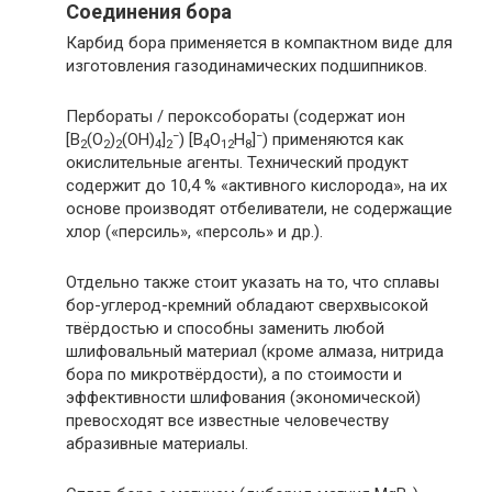
Соединения бора
Карбид бора применяется в компактном виде для
изготовления газодинамических подшипников.
Пербораты / пероксобораты (содержат ион
−
−
[B
(O
)
(OH)
]
) [B
O
H
]
) применяются как
2
2
2
4
2
4
12
8
окислительные агенты. Технический продукт
содержит до 10,4 % «активного кислорода», на их
основе производят отбеливатели, не содержащие
хлор («персиль», «персоль» и др.).
Отдельно также стоит указать на то, что сплавы
бор-углерод-кремний обладают сверхвысокой
твёрдостью и способны заменить любой
шлифовальный материал (кроме алмаза, нитрида
бора по микротвёрдости), а по стоимости и
эффективности шлифования (экономической)
превосходят все известные человечеству
абразивные материалы.