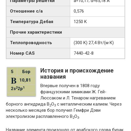
Параметры решётки
a=10,17; α=65,18 Å
Отношение c/a
0,576
Температура Дебая
1250 K
Прочие характеристики
Теплопроводность
(300 K) 27,4 Вт/(м·К)
Номер CAS
7440-42-8
История и происхождение
5
Бор
названия
B
10,81
Впервые получен в 1808 году
2
1
2s
2p
французскими химиками Ж. Гей-
Люссаком и Л. Тенаром нагреванием
борного ангидрида B
O
с металлическим калием. Через
2
3
несколько месяцев бор получил Гемфри Дэви
электролизом расплавленного B
O
.
2
3
Название элемента произошло от арабского слова бурак