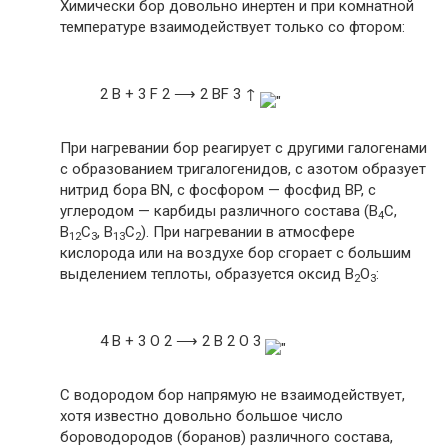
Химически бор довольно инертен и при комнатной
температуре взаимодействует только со фтором:
2 B + 3 F 2 ⟶ 2 BF 3 ↑
При нагревании бор реагирует с другими галогенами
с образованием тригалогенидов, с азотом образует
нитрид бора BN, с фосфором — фосфид BP, с
углеродом — карбиды различного состава (B
C,
4
B
C
, B
C
). При нагревании в атмосфере
12
3
13
2
кислорода или на воздухе бор сгорает с большим
выделением теплоты, образуется оксид B
O
:
2
3
4 B + 3 O 2 ⟶ 2 B 2 O 3
С водородом бор напрямую не взаимодействует,
хотя известно довольно большое число
бороводородов (боранов) различного состава,