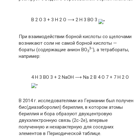
B 2 O 3 + 3 H 2 O ⟶ 2 H 3 BO 3
При взаимодействии борной кислоты со щелочами
возникают соли не самой борной кислоты —
3−
бораты (содержащие анион BO
), а тетрабораты,
3
например:
4 H 3 BO 3 + 2 NaOH ⟶ Na 2 B 4 O 7 + 7 H 2 O
В 2014 г. исследователями из Германии был получен
бис(диазаборолил) бериллия, в котором атомы
бериллия и бора образуют двухцентровую
двухэлектронную связь (2c-2e), впервые
полученную и нехарактерную для соседних
элементов в Периодической таблице.