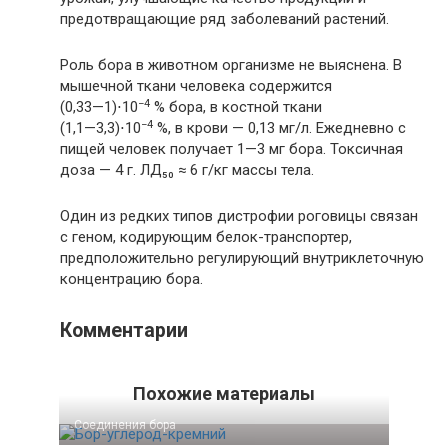
предотвращающие ряд заболеваний растений.
Роль бора в животном организме не выяснена. В
мышечной ткани человека содержится
−4
(0,33—1)⋅10
% бора
, в костной ткани
−4
(1,1—3,3)⋅10
%
, в крови — 0,13 мг/л. Ежедневно с
пищей человек получает
1—3 мг
бора. Токсичная
доза — 4 г. ЛД₅₀ ≈ 6 г/кг массы тела.
Один из редких типов дистрофии роговицы связан
с геном, кодирующим белок-транспортер,
предположительно регулирующий внутриклеточную
концентрацию бора.
Комментарии
Похожие материалы
Соединения бора‎