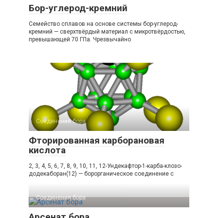
Бор-углерод-кремний
Семейство сплавов на основе системы бор-углерод-
кремний — сверхтвёрдый материал с микротвёрдостью,
превышающей 70 ГПа. Чрезвычайно
Соединения бора‎
Фторированная карборановая
кислота
2, 3, 4, 5, 6, 7, 8, 9, 10, 11, 12-Ундекафтор-1-карба-клозо-
додекаборан(12) — борорганическое соединение с
Соединения бора‎
Арсенат бора