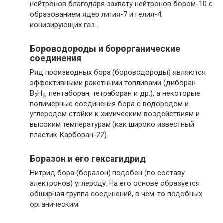
нейтронов благодаря захвату нейтронов бором-10 с
образованием ядер лития-7 и гелия-4,
ионизирующих газ .
Бороводороды и борорганические
соединения
Ряд производных бора (бороводороды) являются
эффективными ракетными топливами (диборан
B
H
, пентаборан, тетраборан и др.), а некоторые
2
6
полимерные соединения бора с водородом и
углеродом стойки к химическим воздействиям и
высоким температурам (как широко известный
пластик Карборан-22).
Боразон и его гексагидрид
Нитрид бора (боразон) подобен (по составу
электронов) углероду. На его основе образуется
обширная группа соединений, в чём-то подобных
органическим.