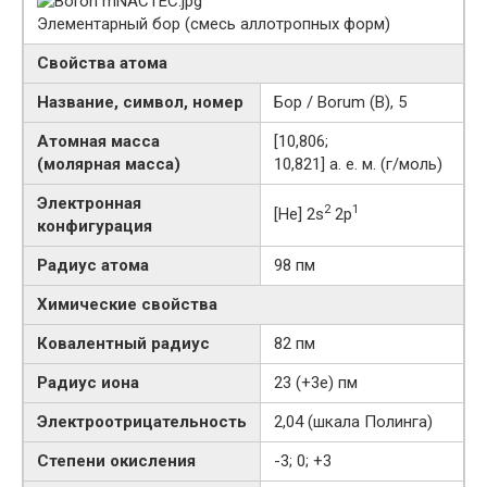
Элементарный бор (смесь аллотропных форм)
Свойства атома
Название, символ, номер
Бор / Borum (B), 5
Атомная масса
[10,806;
(молярная масса)
10,821] а. е. м. (г/моль)
Электронная
2
1
[He] 2s
2p
конфигурация
Радиус атома
98 пм
Химические свойства
Ковалентный радиус
82 пм
Радиус иона
23 (+3e) пм
Электроотрицательность
2,04 (шкала Полинга)
Степени окисления
-3; 0; +3