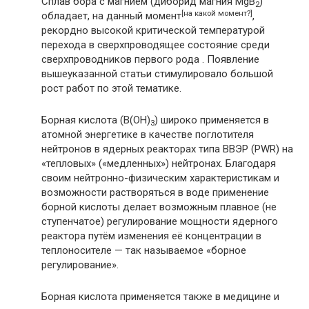
Сплав бора с магнием (диборид магния MgB
)
2
[
на какой момент?
]
обладает, на данный момент
,
рекордно высокой критической температурой
перехода в сверхпроводящее состояние среди
сверхпроводников первого рода . Появление
вышеуказанной статьи стимулировало большой
рост работ по этой тематике.
Борная кислота (B(OH)
) широко применяется в
3
атомной энергетике в качестве поглотителя
нейтронов в ядерных реакторах типа ВВЭР (PWR) на
«тепловых» («медленных») нейтронах. Благодаря
своим нейтронно-физическим характеристикам и
возможности растворяться в воде применение
борной кислоты делает возможным плавное (не
ступенчатое) регулирование мощности ядерного
реактора путём изменения её концентрации в
теплоносителе — так называемое «борное
регулирование».
Борная кислота применяется также в медицине и