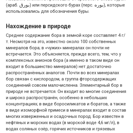
بوره
بورق
(араб.
‎) или персидского бурах (перс.
‎), которые
использовались для обозначения буры.
Нахождение в природе
Среднее содержание бора в земной коре составляет 4 г/
т. Несмотря на это, известно около 100 собственных
минералов бора; в «чужих» минералах он почти не
встречается. Это объясняется, прежде всего, тем, что у
комплексных анионов бора (а именно в таком виде он
входит в большинство минералов) нет достаточно
распространённых аналогов. Почти во всех минералах
бор связан с кислородом, а группа фторсодержащих
соединений совсем малочисленна. Элементарный бор в
природе не встречается. Он входит во многие соединения
и широко распространён, особенно в небольших
концентрациях; в виде боросиликатов и боратов, а также
в виде изоморфной примеси в минералах входит в состав
многих изверженных и осадочных пород. Бор известен в
нефтяных и морских водах (в морской воде 4,6 мг/л), в
водах соляных озёр, горячих источников и грязевых