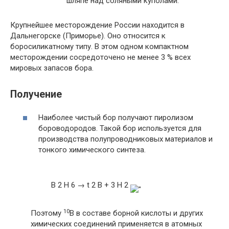
шляпе над соляными куполами.
Крупнейшее месторождение России находится в
Дальнегорске (Приморье). Оно относится к
боросиликатному типу. В этом одном компактном
месторождении сосредоточено не менее 3 % всех
мировых запасов бора.
Получение
Наиболее чистый бор получают пиролизом
бороводородов. Такой бор используется для
производства полупроводниковых материалов и
тонкого химического синтеза.
B 2 H 6 → t 2 B + 3 H 2
10
Поэтому
В в составе борной кислоты и других
химических соединений применяется в атомных