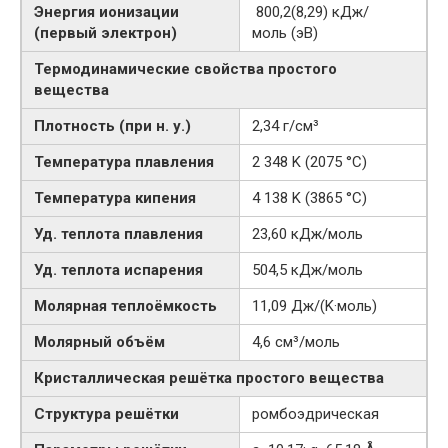
Энергия ионизации
800,2(8,29) кДж/
(первый электрон)
моль (эВ)
Термодинамические свойства простого
вещества
Плотность (при н. у.)
2,34 г/см³
Температура плавления
2 348 K (2075 °C)
Температура кипения
4 138 K (3865 °C)
Уд. теплота плавления
23,60 кДж/моль
Уд. теплота испарения
504,5 кДж/моль
Молярная теплоёмкость
11,09 Дж/(K·моль)
Молярный объём
4,6 см³/моль
Кристаллическая решётка простого вещества
Структура решётки
ромбоэдрическая