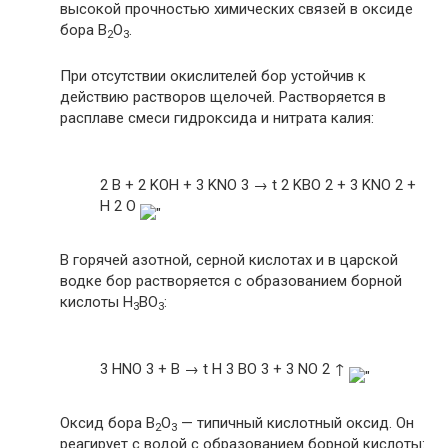
высокой прочностью химических связей в оксиде
бора B
O
.
2
3
При отсутствии окислителей бор устойчив к
действию растворов щелочей. Растворяется в
расплаве смеси гидроксида и нитрата калия:
2 B + 2 KOH + 3 KNO 3 → t 2 KBO 2 + 3 KNO 2 +
H 2 O
В горячей азотной, серной кислотах и в царской
водке бор растворяется с образованием борной
кислоты H
BO
:
3
3
3 HNO 3 + B → t H 3 BO 3 + 3 NO 2 ↑
Оксид бора B
O
— типичный кислотный оксид. Он
2
3
реагирует с водой с образованием борной кислоты: