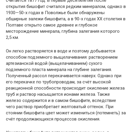
считается 1877 год. В первые десятилетия после
открытия бишофит считался редким минералом, однако в
1930—50-х годах в Поволжье были обнаружены
обширные залежи бишофита, а в 90-х годах XX столетия в
Полтаве открыто самое древнее и глубокое
месторождение минерала, глубина залегания которого
2,5 км.
Он легко растворяется в воде и поэтому добывается
способом подземного выщелачивания: растворением
артезианской водой (выщелачиванием) сухого
подземного пласта минерала на глубине залегания.
Полученный рассол перекачивается наверх. Однако при
его перекачке по трубопроводам, за счёт высокой
реакционной способности происходит окисление железа
труб и раствор насыщается ионами железа. Также
железо содержится и в самом бишофите, вследствие
чего раствор приобретает желтоватый оттенок. При
стоянии бишофита цвет может измениться (потемнеть) за
счёт продолжающихся процессов окисления.