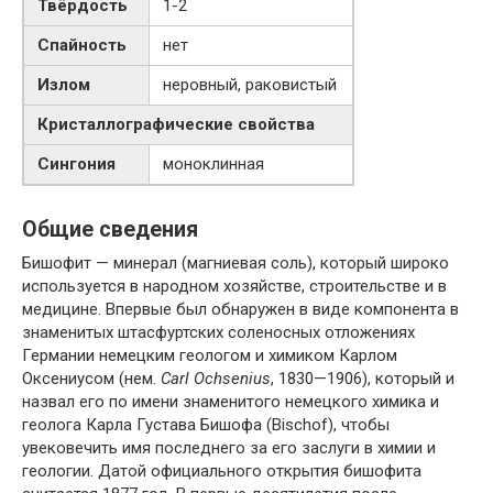
Твёрдость
1-2
Спайность
нет
Излом
неровный, раковистый
Кристаллографические свойства
Сингония
моноклинная
Общие сведения
Бишофит — минерал (магниевая соль), который широко
используется в народном хозяйстве, строительстве и в
медицине. Впервые был обнаружен в виде компонента в
знаменитых штасфуртских соленосных отложениях
Германии немецким геологом и химиком Карлом
Оксениусом (нем.
Carl Ochsenius
, 1830—1906), который и
назвал его по имени знаменитого немецкого химика и
геолога Карла Густава Бишофа (Bischof), чтобы
увековечить имя последнего за его заслуги в химии и
геологии. Датой официального открытия бишофита