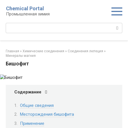
Перейти
Chemical Portal
к
Промышленная химия
контенту
Поиск:
Главная
»
Химические соединения
»
Соединения лютеция‎
»
Минералы магния‎
Бишофит
Содержание
Общие сведения
Месторождения бишофита
Применение