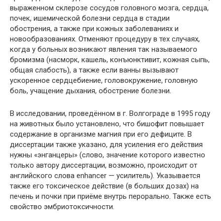
выраженном склерозе сосудов головного мозга, сердца,
почек, ишемической болезни сердца в стадии
обострения, а также при кожных заболеваниях и
новообразованиях. Отменяют процедуру в тех случаях,
когда у больных возникают явления так называемого
бромизма (насморк, кашель, конъюнктивит, кожная сыпь,
общая слабость), а также если ванны вызывают
ускоренное сердцебиение, головокружение, головную
боль, учащение дыхания, обострение болезни.
В исследовании, проведённом в г. Волгограде в 1995 году
на животных было установлено, что бишофит повышает
содержание в организме магния при его дефиците. В
диссертации также указано, для усиления его действия
нужны «энганцеры» (слово, значение которого известно
только автору диссертации, возможно, происходит от
английского слова enhancer — усилитель). Указывается
также его токсическое действие (в больших дозах) на
печень и почки при приёме внутрь перорально. Также есть
свойство эмбриотоксичности.