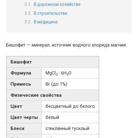
В дорожном хозяйстве
В строительстве
В медицине
Бишофит — минерал, источник водного хлорида магния.
Бишофит
Формула
MgCl
· 6H
O
2
2
Примесь
Br (до 1%)
Физические свойства
Цвет
бесцветный до белого
Цвет черты
белый
Блеск
стеклянный тусклый