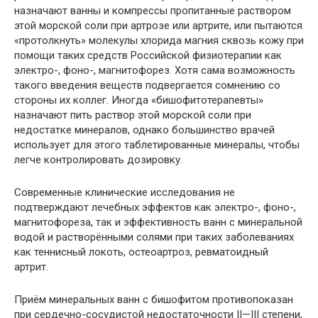
назначают ванны и компрессы пропитанные раствором
этой морской соли при артрозе или артрите, или пытаются
«протолкнуть» молекулы хлорида магния сквозь кожу при
помощи таких средств Российской физиотерапии как
электро-, фоно-, магнитофорез. Хотя сама возможность
такого введения веществ подвергается сомнению со
стороны их коллег. Иногда «бишофитотерапевты»
назначают пить раствор этой морской соли при
недостатке минералов, однако большинство врачей
использует для этого таблетированные минералы, чтобы
легче контролировать дозировку.
Современные клинические исследования не
подтверждают лечебных эффектов как электро-, фоно-,
магнитофореза, так и эффективность ванн с минеральной
водой и растворёнными солями при таких заболеваниях
как теннисный локоть, остеоартроз, ревматоидный
артрит.
Приём минеральных ванн с бишофитом противопоказан
при сердечно-сосудистой недостаточности II—III степени,