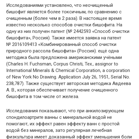
Исследованиями установлено, что неочищенный
бишофит является более токсичным, по сравнению с
очищенным (более чем в 2 раза). В настоящее время
известно несколько способов очистки бишофита. На
одну из них получен патент (№ 2442593 «Способ очистки
бишофита», Россия). Также имеется заявка на патент
№ 2016109413 «Комбинированный способ очистки
природного рассола бишофита» (Россия). ещё одна
методика была предложена американскими учёными
(Charles H. Fuchsman, Corpus Christi, Tex., assignor to
International Minerals & Chemical Corporation, a corporation
of New York No Drawing. Application July 26, 1951, Serial No.
238,787). Также существует авторская методика Авдеева
А. В., которая обеспечивает получение очищенного
бишофита в том числе от железа.
Исследования показывают, что при анкилозирующем
спондилоартрите ванны с минеральной водой не
помогают, их эффект равен эффекту ванн с простой
водой без минералов, зато регулярная лечебная
физкультура имеет доказанный эффект уменьшения боли