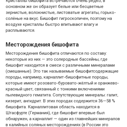
Кристаллы бишофита встречаются очень редко, в
основном же он образует белые или бесцветные
зернистые, волокнистые, листоватые агрегаты, горько-
солёные на вкус. Бишофит гигроскопичен, поэтому на
воздухе кристаллы быстро впитывают влагу и
расплываются.
Месторождения бишофита
Месторождения бишофита отличаются по составу:
некоторые из них — это солеродные бассейны, где
бишофит находится в смеси с различными минералами
(смешанные). Это так называемые бишофитсодержащие
породы, например, карналлит-бишофитные породы,
которые имеют розовато-буровато-жёлтый и оранжево-
красный цвет, связанный с тонкими включениями
пылевидного гематита. Сопутствующие минералы: галит,
кизерит, ангидрит. В этих породах содержится 36—58 %
бишофита. Карналлитовая область находится в
Штасфурте (Германия), где бишофит впервые был
обнаружен, а карналлит — один из главнейших минералов
в калийных соляных месторождениях (в России это