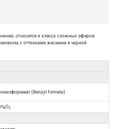
ение, относится к классу сложных эфиров.
апахом, с оттенками жасмина и черной
нзилформиат ​(Benzyl formate)​
H
O
8
8
2