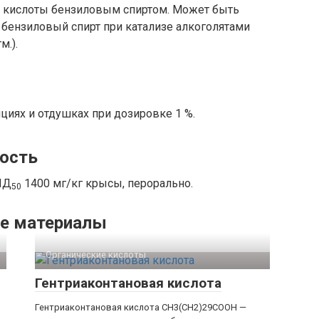
 кислоты бензиловым спиртом. Может быть
 бензиловый спирт при катализе алкоголятами
м.).
иях и отдушках при дозировке 1 %.
ность
ЛД
1400 мг/кг крысы, перорально.
50
е материалы
Органические кислоты‎
Гентриаконтановая кислота
Гентриаконтановая кислота CH3(CH2)29COOH —