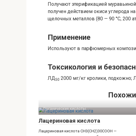
Получают этерификацией муравьиной
получен действием окиси углерода на
щелочных металлов (80 — 90 °C, 200 ат
Применение
Используют в парфюмерных композиц
Токсикология и безопас
ЛД
2000 мг/кг кролики, подкожно; 
50
Похожи
Органические кислоты‎
Лацериновая кислота
Лацериновая кислота CH3(CH2)30COOH —