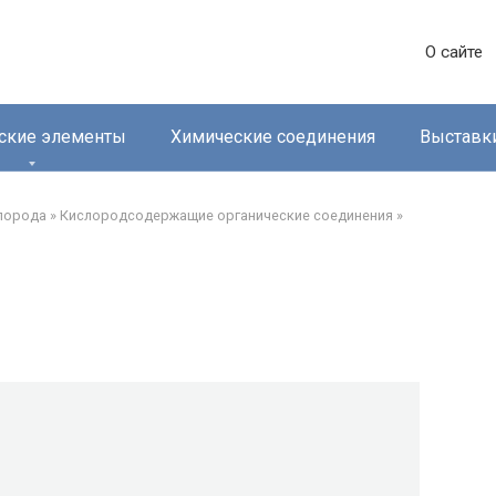
О сайте
ские элементы
Химические соединения
Выставк
лорода‎
»
Кислородсодержащие органические соединения‎
»