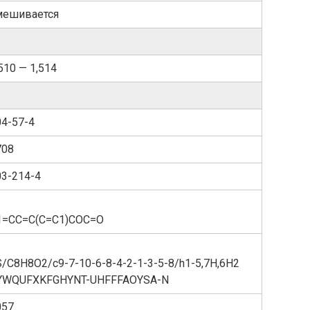
мешивается
510 — 1,514
04-57-4
708
03-214-4
1=CC=C(C=C1)COC=O
S/C8H8O2/c9-7-10-6-8-4-2-1-3-5-8/h1-5,7H,6H2
YWQUFXKFGHYNT-UHFFFAOYSA-N
057