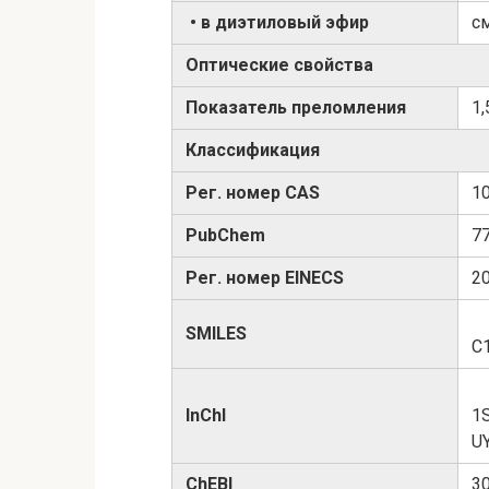
• в диэтиловый эфир
с
Оптические свойства
Показатель преломления
1,
Классификация
Рег. номер CAS
1
PubChem
7
Рег. номер EINECS
2
SMILES
C
InChI
1
U
ChEBI
3