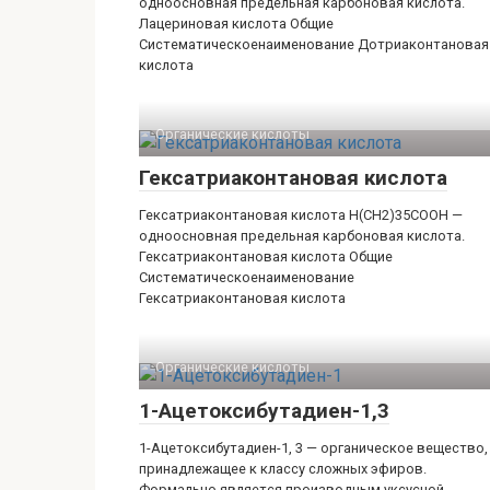
одноосновная предельная карбоновая кислота.
Лацериновая кислота Общие
Систематическоенаименование Дотриаконтановая
кислота
Органические кислоты‎
Гексатриаконтановая кислота
Гексатриаконтановая кислота H(CH2)35COOH —
одноосновная предельная карбоновая кислота.
Гексатриаконтановая кислота Общие
Систематическоенаименование
Гексатриаконтановая кислота
Органические кислоты‎
1-Ацетоксибутадиен-1,3
1-Ацетоксибутадиен-1, 3 — органическое вещество,
принадлежащее к классу сложных эфиров.
Формально является производным уксусной