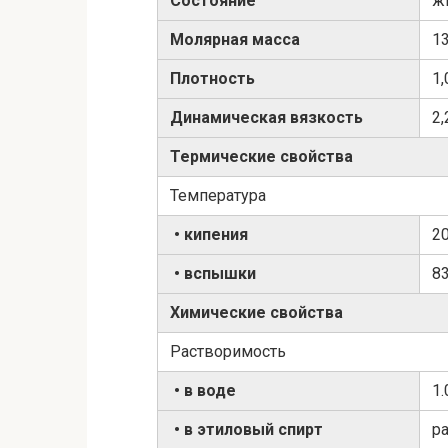
Состояние
ж
Молярная масса
1
Плотность
1,
Динамическая вязкость
2,
Термические свойства
Температура
• кипения
20
• вспышки
83
Химические свойства
Растворимость
• в воде
1.
• в этиловый спирт
р