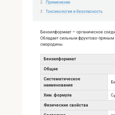
Применение
Токсикология и безопасность
Бензилформиат — органическое соедин
Обладает сильным фруктово-пряным з
смородины.
Бензилформиат
Общие
Систематическое
Бе
наименование
Хим. формула
C
Физические свойства