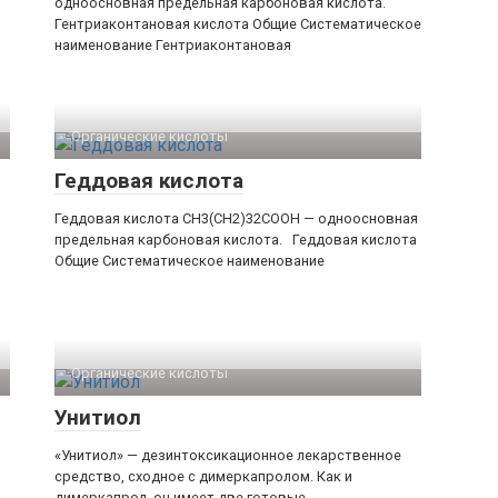
одноосновная предельная карбоновая кислота.
Гентриаконтановая кислота Общие Систематическое
наименование Гентриаконтановая
Органические кислоты‎
Геддовая кислота
Геддовая кислота CH3(CH2)32COOH — одноосновная
предельная карбоновая кислота. Геддовая кислота
Общие Систематическое наименование
Органические кислоты‎
Унитиол
«Унитиол» — дезинтоксикационное лекарственное
средство, сходное с димеркапролом. Как и
димеркапрол, он имеет две готовые