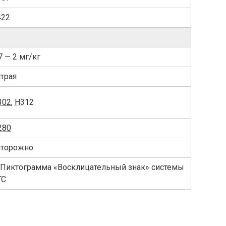
422
7 — 2 мг/кг
страя
302
,
H312
280
сторожно