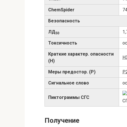
ChemSpider
7
Безопасность
ЛД
1,
50
Токсичность
о
Краткие характер. опасности
H
(H)
Меры предостор. (P)
P
Сигнальное слово
о
Пиктограммы СГС
Получение