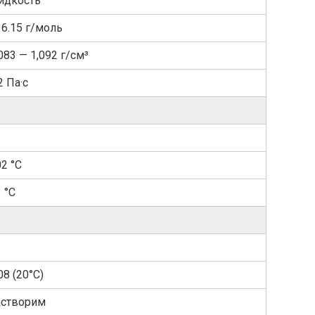
идкость
36.15 г/моль
083 — 1,092 г/см³
2 Па·с
2 °C
 °C
08 (20°С)
астворим