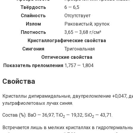
Твёрдость
6 — 6,5
Спайность
Отсутствует
Излом
Раковистый; хрупок
Плотность
3,65 — 3,68 г/см³
Кристаллографические свойства
Сингония
Тригональная
Оптические свойства
Показатель преломления
1,757 — 1,804
Свойства
Кристаллы дипирамидальные, двупреломление +0,047, дис
ультрафиолетовых лучах синяя.
Состав (%): BaO — 36,97; TiO
— 19,32; SiO
— 43,71.
2
2
Встречается лишь в мелких кристаллах в гидротермальны