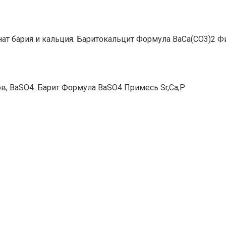
ат бария и кальция. Баритокальцит Формула BaCa(CO3)2 Ф
ов, BaSO4. Барит Формула BaSO4 Примесь Sr,Ca,P