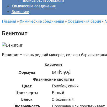
Таблица растворимости
Химические соединения
Выставки
Главная
»
Химические соединения
»
Соединения бария
»
М
Бенитоит
Бенитоит — очень редкий минерал, силикат бария и титана
Бенитоит
BaTi[Si
O
]
Формула
3
9
Физические свойства
Цвет
Голубой, синий
Цвет черты
Белый
Блеск
Стеклянный
Прозрачность
Прозрачен или просвечивает