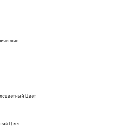
зические
Бесцветный Цвет
елый Цвет