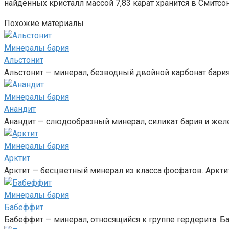
найденных кристалл массой 7,83 карат хранится в Смитсо
Похожие материалы
Минералы бария‎
Альстонит
Альстонит — минерал, безводный двойной карбонат бария
Минералы бария‎
Анандит
Анандит — слюдообразный минерал, силикат бария и железа(
Минералы бария‎
Арктит
Арктит — бесцветный минерал из класса фосфатов. Аркт
Минералы бария‎
Бабеффит
Бабеффит — минерал, относящийся к группе гердерита.