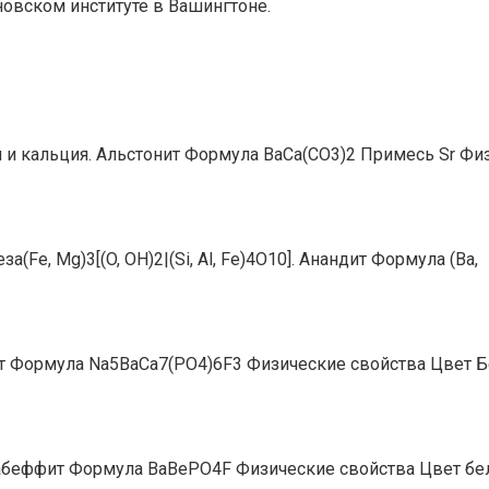
новском институте в Вашингтоне.
 и кальция. Альстонит Формула BaCa(CO3)2 Примесь Sr Фи
Fe, Mg)3[(O, OH)2|(Si, Al, Fe)4O10]. Анандит Формула (Ba,
ит Формула Na5BaCa7(PO4)6F3 Физические свойства Цвет 
 Бабеффит Формула BaBePO4F Физические свойства Цвет б