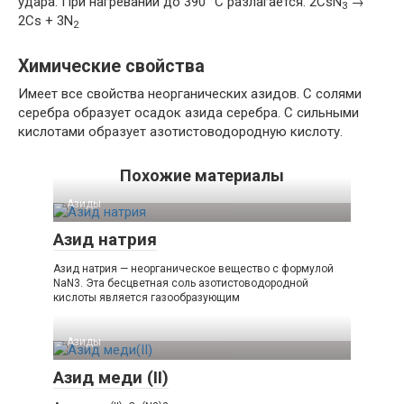
удара. При нагревании до 390 °C разлагается: 2CsN
→
3
2Cs + 3N
2
Химические свойства
Имеет все свойства неорганических азидов. С солями
серебра образует осадок азида серебра. С сильными
кислотами образует азотистоводородную кислоту.
Похожие материалы
Азиды
Азид натрия
Азид натрия — неорганическое вещество с формулой
NaN3. Эта бесцветная соль азотистоводородной
кислоты является газообразующим
Азиды
Азид меди (II)