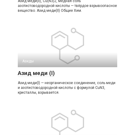
Азид меди(II), Cu(N3)2, медная соль
азотистоводородной кислоты — твёрдое взрывоопасное
вещество. Азид меди​(II)​ Общие Хим.
Азиды
Азид меди (I)
Азид меди(I) — неорганическое соединение, соль меди
и азотистоводородной кислоты с формулой CuN3,
кристаллы, взрывается.