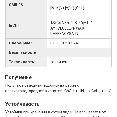
SMILES
[N-]=[N+]=[N-].[Cs+]
1S/Cs.N3/c;1-3-2/q+1;-1
InChI
AYTVLULEEPNWAX-
UHFFFAOYSA-N
ChemSpider
81071 и 21607470
Безопасность
Токсичность
токсичен
Получение
Получают реакцией гидроксида цезия с
азотистоводородной кислотой: CsOH + HN
→ CsN
+ H
O
3
3
2
Устойчивость
Устойчив при хранении в сухом виде. Не взрывается от