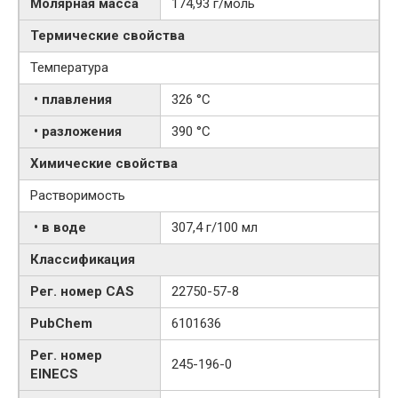
Молярная масса
174,93 г/моль
Термические свойства
Температура
• плавления
326 °C
• разложения
390 °C
Химические свойства
Растворимость
• в воде
307,4 г/100 мл
Классификация
Рег. номер CAS
22750-57-8
PubChem
6101636
Рег. номер
245-196-0
EINECS