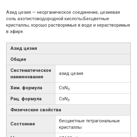
Азид цезия — неорганическое соединение, цезиевая
соль азотистоводородной кислоты.Бесцветные
кристаллы, хорошо растворимые в воде и нерастворимые
в эфире.
Азид цезия
Общие
Систематическое
азид цезия
наименование
Хим. формула
CsN
3
Рац. формула
CsN
3
Физические свойства
бесцветные тетрагональные
Состояние
кристаллы