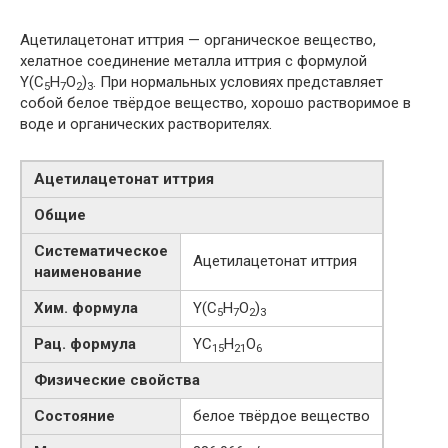
Ацетилацетонат иттрия — органическое вещество,
хелатное соединение металла иттрия с формулой
Y(С
H
O
)
. При нормальных условиях представляет
5
7
2
3
собой белое твёрдое вещество, хорошо растворимое в
воде и органических растворителях.
Ацетилацетонат иттрия
Общие
Систематическое
Ацетилацетонат иттрия
наименование
Хим. формула
Y(С
H
O
)
5
7
2
3
Рац. формула
YС
H
O
15
21
6
Физические свойства
Состояние
белое твёрдое вещество