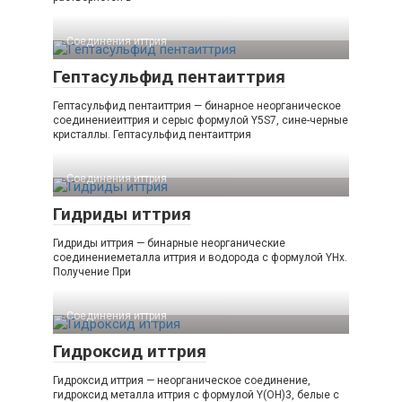
Соединения иттрия‎
Гептасульфид пентаиттрия
Гептасульфид пентаиттрия — бинарное неорганическое
соединениеиттрия и серыс формулой Y5S7, сине-черные
кристаллы. Гептасульфид пентаиттрия
Соединения иттрия‎
Гидриды иттрия
Гидриды иттрия — бинарные неорганические
соединениеметалла иттрия и водорода с формулой YHx.
Получение При
Соединения иттрия‎
Гидроксид иттрия
Гидроксид иттрия — неорганическое соединение,
гидроксид металла иттрия с формулой Y(OH)3, белые с