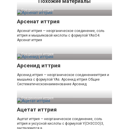
Похожие материалы
Соединения иттрия‎
Арсенат иттрия
Арсенат иттрия — неорганическое соединение, соль
иттрия и мышьяковой кислоты с формулой YAsO4.
Арсенат иттрия
Соединения иттрия‎
Арсенид иттрия
Арсенид иттрия — неорганическое соединениеиттрия и
мышьяка с формулой YAs. Арсенид иттрия Общие
Систематическоенаименование Арсенид
Соединения иттрия‎
Ацетат иттрия
Ацетат иттрия — неорганическое соединение, соль
иттрия и уксусной кислоты с формулой Y(CH3COO)3,
растворяется в