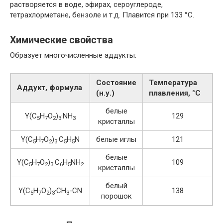
растворяется в воде, эфирах, сероуглероде,
тетрахлорметане, бензоле и т.д. Плавится при 133 °С.
Химические свойства
Образует многочисленные аддукты:
Состояние
Температура
Аддукт, формула
(н.у.)
плавления, °С
белые
Y(С
H
O
)
·NH
129
5
7
2
3
3
кристаллы
Y(С
H
O
)
·С
H
N
белые иглы
121
5
7
2
3
5
5
белые
Y(С
H
O
)
·С
H
NH
109
5
7
2
3
6
5
2
кристаллы
белый
Y(С
H
O
)
·СH
-СN
138
5
7
2
3
3
порошок