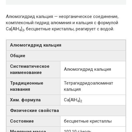
Алюмогидрид кальция — неорганическое соединение,
комплексный гидрид алюминия и кальция с формулой
Ca[AlH
]
, бесцветные кристаллы, реагирует с водой.
4
2
Алюмогидрид кальция
Общие
Систематическое
Алюмогидрид кальция
наименование
Традиционные
Тетрагидридоалюминат
названия
кальция
Хим. формула
Ca[AlH
]
4
2
Физические свойства
Состояние
бесцветные кристаллы
Молярная масса
102,10 г/моль