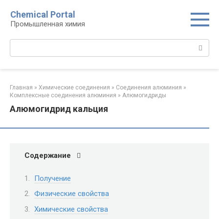
Перейти
Chemical Portal
к
Промышленная химия
контенту
Поиск:
Главная
»
Химические соединения
»
Соединения алюминия‎
»
Комплексные соединения алюминия‎
»
Алюмогидриды‎
Алюмогидрид кальция
Содержание
Получение
Физические свойства
Химические свойства