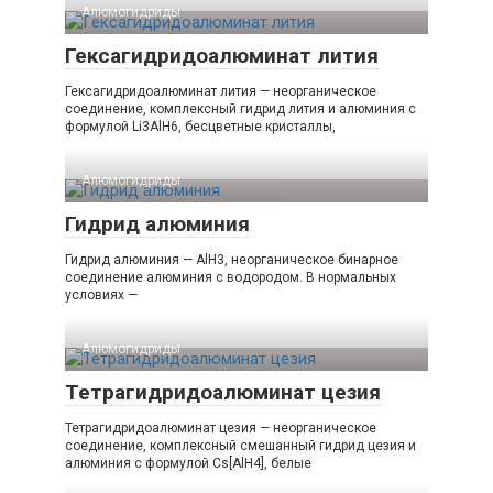
Алюмогидриды‎
Гексагидридоалюминат лития
Гексагидридоалюминат лития — неорганическое
соединение, комплексный гидрид лития и алюминия с
формулой Li3AlH6, бесцветные кристаллы,
Алюмогидриды‎
Гидрид алюминия
Гидрид алюминия — AlH3, неорганическое бинарное
соединение алюминия с водородом. В нормальных
условиях —
Алюмогидриды‎
Тетрагидридоалюминат цезия
Тетрагидридоалюминат цезия — неорганическое
соединение, комплексный смешанный гидрид цезия и
алюминия с формулой Cs[AlH4], белые