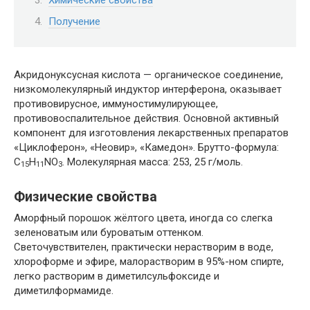
Получение
Акридонуксусная кислота — органическое соединение,
низкомолекулярный индуктор интерферона, оказывает
противовирусное, иммуностимулирующее,
противовоспалительное действия. Основной активный
компонент для изготовления лекарственных препаратов
«Циклоферон», «Неовир», «Камедон». Брутто-формула:
C
H
NO
. Молекулярная масса: 253, 25 г/моль.
15
11
3
Физические свойства
Аморфный порошок жёлтого цвета, иногда со слегка
зеленоватым или буроватым оттенком.
Светочувствителен, практически нерастворим в воде,
хлороформе и эфире, малорастворим в 95%-ном спирте,
легко растворим в диметилсульфоксиде и
диметилформамиде.