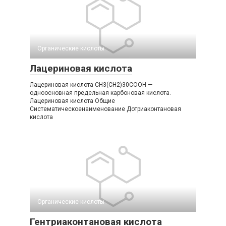
Органические кислоты‎
Лацериновая кислота
Лацериновая кислота CH3(CH2)30COOH —
одноосновная предельная карбоновая кислота.
Лацериновая кислота Общие
Систематическоенаименование Дотриаконтановая
кислота
Органические кислоты‎
Гентриаконтановая кислота