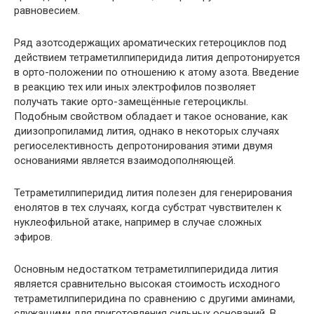
равновесием.
Ряд азотсодержащих ароматических гетероциклов под
действием тетраметилпиперидида лития депротонируется
в орто-положении по отношению к атому азота. Введение
в реакцию тех или иных электрофилов позволяет
получать такие орто-замещённые гетероциклы.
Подобным свойством обладает и такое основание, как
диизопропиламид лития, однако в некоторых случаях
региоселективность депротонирования этими двумя
основаниями является взаимодополняющей.
Тетраметилпиперидид лития полезен для генерирования
енолятов в тех случаях, когда субстрат чувствителен к
нуклеофильной атаке, например в случае сложных
эфиров.
Основным недостатком тетраметилпиперидида лития
является сравнительно высокая стоимость исходного
тетраметилпиперидина по сравнению с другими аминами,
служащими для приготовления сильных оснований. В