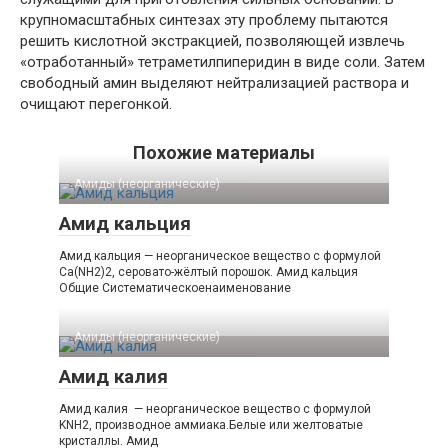
крупномасштабных синтезах эту проблему пытаются
решить кислотной экстракцией, позволяющей извлечь
«отработанный» тетраметилпиперидин в виде соли. Затем
свободный амин выделяют нейтрализацией раствора и
очищают перегонкой.
Похожие материалы
Амиды (неорганические)‎
Амид кальция
Амид кальция — неорганическое вещество с формулой
Ca(NH2)2, серовато-жёлтый порошок. Амид кальция
Общие Систематическоенаименование
Амиды (неорганические)‎
Амид калия
Амид калия — неорганическое вещество с формулой
KNH2, производное аммиака.Белые или желтоватые
кристаллы. Амид