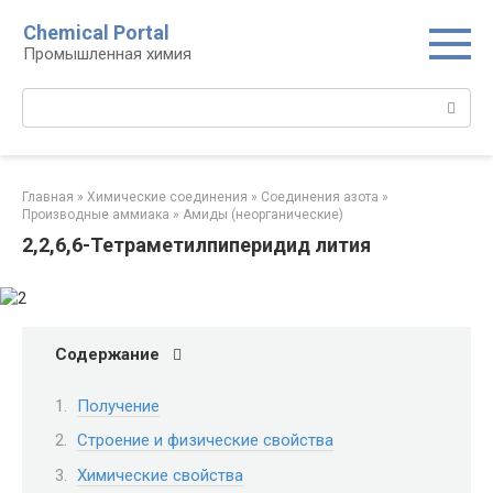
Перейти
Chemical Portal
к
Промышленная химия
контенту
Поиск:
Главная
»
Химические соединения
»
Соединения азота
»
Производные аммиака‎
»
Амиды (неорганические)‎
2,2,6,6-Тетраметилпиперидид лития
Содержание
Получение
Строение и физические свойства
Химические свойства