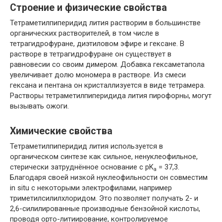
Строение и физические свойства
Тетраметилпиперидид лития растворим в большинстве
органических растворителей, в том числе в
тетрагидрофуране, диэтиловом эфире и гексане. В
растворе в тетрагидрофуране он существует в
равновесии со своим димером. Добавка гексаметапола
увеличивает долю мономера в растворе. Из смеси
гексана и пентана он кристаллизуется в виде тетрамера.
Растворы тетраметилпиперидида лития пирофорны, могут
вызывать ожоги.
Химические свойства
Тетраметилпиперидид лития используется в
органическом синтезе как сильное, ненуклеофильное,
стерически затруднённое основание с pK
= 37,3.
a
Благодаря своей низкой нуклеофильности он совместим
in situ с некоторыми электрофилами, например
триметилсилилхлоридом. Это позволяет получать 2- и
2,6-силилированные производные бензойной кислоты,
проводя орто-литиирование, контролируемое