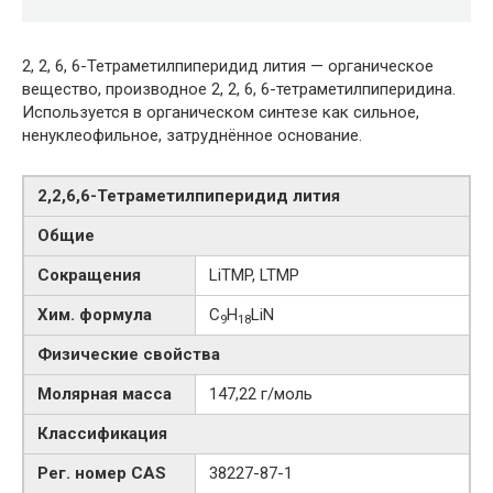
2, 2, 6, 6-Тетраметилпиперидид лития — органическое
вещество, производное 2, 2, 6, 6-тетраметилпиперидина.
Используется в органическом синтезе как сильное,
ненуклеофильное, затруднённое основание.
2,2,6,6-Тетраметилпиперидид лития
Общие
Сокращения
LiTMP, LTMP
Хим. формула
C
H
LiN
9
18
Физические свойства
Молярная масса
147,22 г/моль
Классификация
Рег. номер CAS
38227-87-1