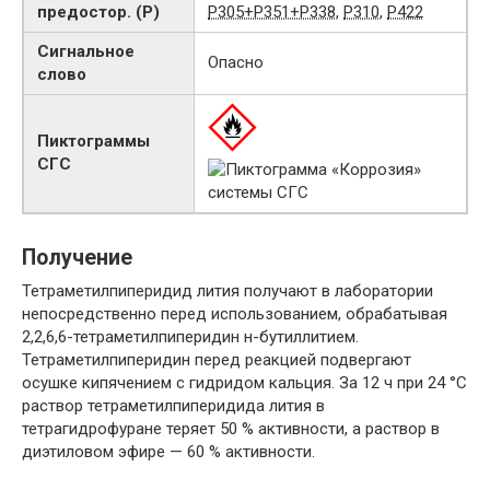
предостор. (P)
P305+P351+P338
,
P310
,
P422
Сигнальное
Опасно
слово
Пиктограммы
СГС
Получение
Тетраметилпиперидид лития получают в лаборатории
непосредственно перед использованием, обрабатывая
2,2,6,6-тетраметилпиперидин н-бутиллитием.
Тетраметилпиперидин перед реакцией подвергают
осушке кипячением с гидридом кальция. За 12 ч при 24 °С
раствор тетраметилпиперидида лития в
тетрагидрофуране теряет 50 % активности, а раствор в
диэтиловом эфире — 60 % активности.