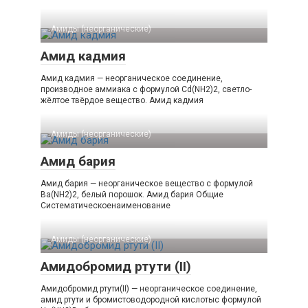
Амиды (неорганические)‎
Амид кадмия
Амид кадмия — неорганическое соединение,
производное аммиака с формулой Cd(NH2)2, светло-
жёлтое твёрдое вещество. Амид кадмия
Амиды (неорганические)‎
Амид бария
Амид бария — неорганическое вещество с формулой
Ba(NH2)2, белый порошок. Амид бария Общие
Систематическоенаименование
Амиды (неорганические)‎
Амидобромид ртути (II)
Амидобромид ртути(II) — неорганическое соединение,
амид ртути и бромистоводородной кислотыс формулой