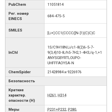
PubChem
11051814
Рег. номер
684-475-5
EINECS
SMILES
[Li+].CC1(CCCC([N-]1)(C)C)C
1S/C9H18N.Li/c1-8(2)6-5-7-
InChI
9(3,4)10-8;/h5-7H2,1-4H3;/q-1;+1
ANYSGBYRTLOUPO-
UHFFFAOYSA-N
ChemSpider
21428984 и 9226976
Безопасность
Краткие
характер.
H261
,
H314
опасности (H)
Меры
P231+P232
,
P280
,