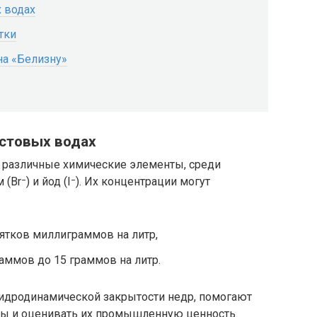
х водах
тки
на «Белизну»
астовых водах
 различные химические элементы, среди
Br⁻) и йод (I⁻). Их концентрации могут
ятков миллиграммов на литр,
аммов до 15 граммов на литр.
идродинамической закрытости недр, помогают
ы и оценивать их промышленную ценность.