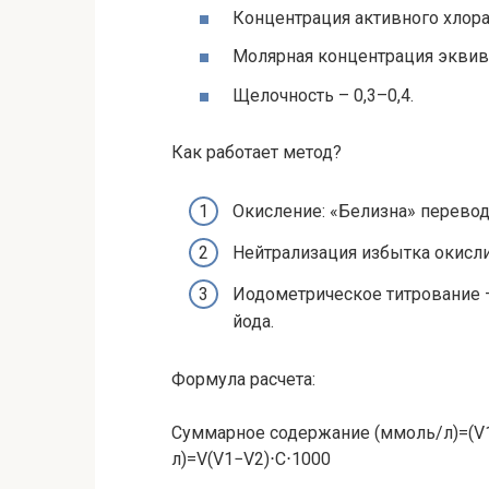
Концентрация активного хлора
Молярная концентрация эквива
Щелочность – 0,3–0,4.
Как работает метод?
Окисление: «Белизна» переводит 
Нейтрализация избытка окисли
Иодометрическое титрование 
йода.
Формула расчета:
Суммарное содержание (ммоль/л)=(V
л
)
=
V
(
V
1
−
V
2
)
⋅
C
⋅
1000