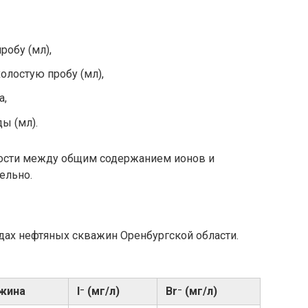
робу (мл),
олостую пробу (мл),
а,
ы (мл).
ности между общим содержанием ионов и
ельно.
дах нефтяных скважин Оренбургской области.
жина
I⁻ (мг/л)
Br⁻ (мг/л)