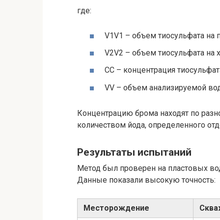
где:
V1
V
1
– объем тиосульфата на п
V2
V
2
– объем тиосульфата на х
C
C
– концентрация тиосульфат
V
V
– объем анализируемой вод
Концентрацию брома находят по раз
количеством йода, определенного отд
Результаты испытаний
Метод был проверен на пластовых во
Данные показали высокую точность:
Месторождение
Сква