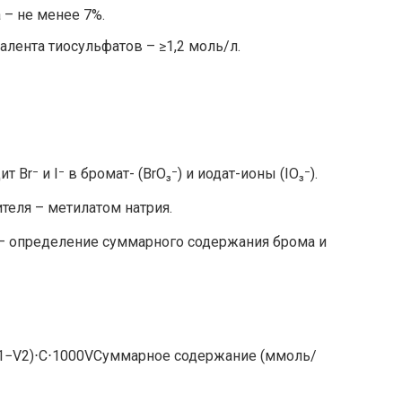
 – не менее 7%.
лента тиосульфатов – ≥1,2 моль/л.
Br⁻ и I⁻ в бромат- (BrO₃⁻) и иодат-ионы (IO₃⁻).
теля – метилатом натрия.
– определение суммарного содержания брома и
1−V2)⋅C⋅1000V
Суммарное
содержание
(
ммоль
/