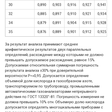
30
0,890
0,903
0,916
0,927
0,941
32
0,885
0,897
0,910
0,921
0,934
34
0,879
0,891
0,904
0,915
0,928
35
0,876
0,889
0,901
0,912
0,925
За результат анализа принимают среднее
арифметическое результатов двух параллельных
определений, расхождение между которыми не должно
превышать допускаемое расхождение, равное 15%.
Допускаемая относительная суммарная погрешность
результата анализа ±30% при доверительной
вероятности P=»0,95. Допускается определение
объемной доли кислорода в газообразном азоте,
транспортируемом по трубопроводу, промышленными
автоматическими газоанализаторами непрерывного
действия по ГОСТ 13320″-81. Погрешность измерения не
должна превышать 10% отн. Объемную долю кислорода
допускается определять многошкальными приборами с