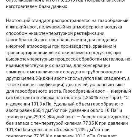
изготовителем базы данных
Настоящий стандарт распространяется на газообразный
и жидкий азот, получаемый из атмосферного воздуха
способом низкотемпературной ректификации.
Газообразный азот предназначается для создания
инертной атмосферы при производстве, хранении и
транспортировании легко окисляемых продуктов, при
высокотемпературных процессах обработки металлов, не
взаимодействующих с азотом, для консервации
замкнутых металлических сосудов и трубопроводов и
других целей. Жидкий азот используется как хладагент, а
также (после газификации) для целей, указанных выше
для газообразного азота. Газообразный азот — инертный
3
газ без цвета и запаха плотностью 1,25046 кг/м
при 0 °С
и давлении 101,3 кПа. Удельный объем газообразного
3
5
азота равен 860,4 дм
/кг при давлении около 10 Па
и
температуре 290 К. Жидкий азот — бесцветная жидкость,
без запаха с температурой кипения 77,35 К при давлении
3
101,3 кПа и удельным объемом 1,239 дм
/кг при
температуре 77,35 К и давлении 101,3 кПа. Стандарт