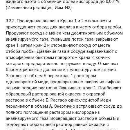
жидкого азота с объемной долей кислорода до 0,001%.
(Измененная редакция, Изм. N2).
3.3.3. Проведение анализа Краны 1 и 2 открывают и
присоединяют сосуд для анализа к месту отбора пробы.
Продувают сосуд не менее чем десятикратным объемом
анализируемого газа. Уменьшив поток газа, закрывают
кран 1, затем кран 2 и отсоединяют сосуд от места
отбора пробы. Давление газа в сосуде выравнивают с
атмосферным быстрым поворотом крана 2, кончик
которого предварительно погружают в воду. Отмечают
барометрическое давление и температуру помещения.
Заполняют объем Б через кран 1 раствором
однохлористой меди, предварительно сливая из сифона
первую порцию раствора. Закрывают кран 1. Подбирают
образцовый раствор равной окраски с окраской
раствора в объеме Б. Раствор однохлористой меди
переливают в объем А. Энергично встряхивают сосуд до
полного поглощения раствором кислорода из
анализируемого газа. Возвращают раствор в объем Б и
подбирают образцовый раствор равной окраски с