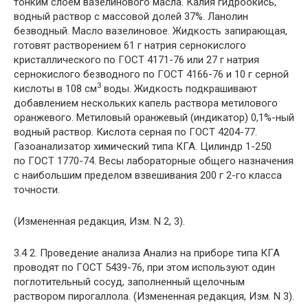
тонким слоем вазелинового масла. Калия гидроокись,
водный раствор с массовой долей 37%. Ланолин
безводный. Масло вазелиновое. Жидкость запирающая,
готовят растворением 61 г натрия сернокислого
кристаллического по ГОСТ 4171-76 или 27 г натрия
сернокислого безводного по ГОСТ 4166-76 и 10 г серной
3
кислоты в 108 см
воды. Жидкость подкрашивают
добавлением нескольких капель раствора метилового
оранжевого. Метиловый оранжевый (индикатор) 0,1%-ный
водный раствор. Кислота серная по ГОСТ 4204-77.
Газоанализатор химический типа КГА. Цилиндр 1-250
по ГОСТ 1770-74. Весы лабораторные общего назначения
с наибольшим пределом взвешивания 200 г 2-го класса
точности.
(Измененная редакция, Изм. N 2, 3).
3.4 2. Проведение анализа Анализ на приборе типа КГА
проводят по ГОСТ 5439-76, при этом используют один
поглотительный сосуд, заполненный щелочным
раствором пирогаллола. (Измененная редакция, Изм. N 3).