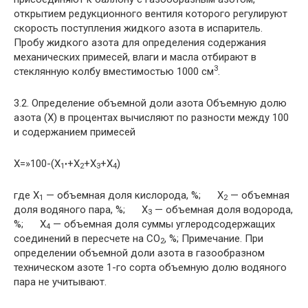
открытием редукционного вентиля которого регулируют
скорость поступления жидкого азота в испаритель.
Пробу жидкого азота для определения содержания
механических примесей, влаги и масла отбирают в
3
стеклянную колбу вместимостью 1000 см
.
3.2. Определение объемной доли азота Объемную долю
азота (X) в процентах вычисляют по разности между 100
и содержанием примесей
X=»100-(X
+X
+X
+X
)
1″
2
3
4
где X
— объемная доля кислорода, %; X
— объемная
1
2
доля водяного пара, %; X
— объемная доля водорода,
3
%; X
— объемная доля суммы углеродсодержащих
4
соединений в пересчете на CO
, %; Примечание. При
2
определении объемной доли азота в газообразном
техническом азоте 1-го сорта объемную долю водяного
пара не учитывают.