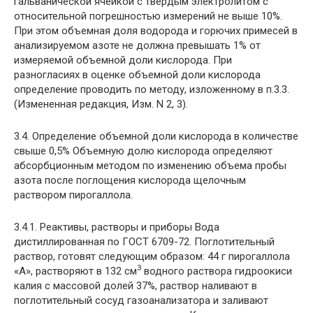
гальванической ячейкой с твердым электролитом с
относительной погрешностью измерений не выше 10%.
При этом объемная доля водорода и горючих примесей в
анализируемом азоте не должна превышать 1% от
измеряемой объемной доли кислорода. При
разногласиях в оценке объемной доли кислорода
определение проводить по методу, изложенному в п.3.3.
(Измененная редакция, Изм. N 2, 3).
3.4. Определение объемной доли кислорода в количестве
свыше 0,5% Объемную долю кислорода определяют
абсорбционным методом по изменению объема пробы
азота после поглощения кислорода щелочным
раствором пирогаллола.
3.4.1. Реактивы, растворы и приборы Вода
дистиллированная по ГОСТ 6709-72. Поглотительный
раствор, готовят следующим образом: 44 г пирогаллола
3
«А», растворяют в 132 см
водного раствора гидроокиси
калия с массовой долей 37%, раствор наливают в
поглотительный сосуд газоанализатора и заливают