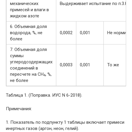
механических
Выдерживает испытание по п.3.8
примесей и влаги в
жидком азоте
6. Объемная доля
водорода, %, не
0,0002
0,001
Не нормиру
более
7. Объемная доля
суммы
углеродсодержащих
0,0003
0,001
То же
соединений в
пересчете на CH
, %,
4
не более
Таблица 1. (Поправка. ИУС N 6-2018).
Примечания:
1. Показатель по подпункту 1 таблицы включает примеси
инертных газов (аргон, неон, гелий).