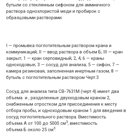
бутыли со стеклянным сифоном для аммиачного
раствора однохлористой меди и пробирок с
образцовыми растворами.
I — промывка поглотительным раствором крана и
коммуникаций; II — ввод раствора в объем Б; III — кран
закрыт; 1 — кран серповидный; 2, 4, 6 — краны
одноходовые; 3 — сосуд для анализа; 5 — сифон; 7 —
камера резиновая, заполненная инертным газом; 8 —
бутыль с поглотительным раствором Черт.3
Сосуд для анализа типа СВ-7631М (черт.4) имеет два
объема и , разделенные двухходовым краном 2,
снабженным отростком для присоединения к месту
отбора пробы, и одноходовым краном 1 для введения в
сосуд поглотительного раствора. Вместимость
3
объема А от 100 до 5000 см
; вместимость
3
объема Б около 25 см
.