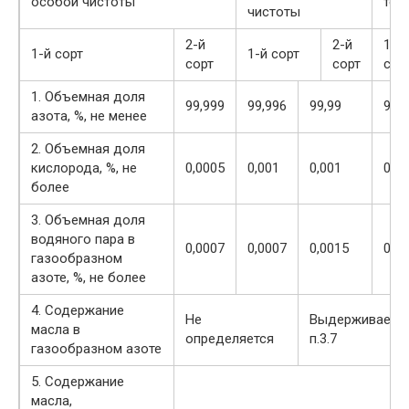
особой чистоты
тех
чистоты
2-й
2-й
1-й
1-й сорт
1-й сорт
сорт
сорт
сор
1. Объемная доля
99,999
99,996
99,99
99,9
азота, %, не менее
2. Объемная доля
кислорода, %, не
0,0005
0,001
0,001
0,05
более
3. Объемная доля
водяного пара в
0,0007
0,0007
0,0015
0,00
газообразном
азоте, %, не более
4. Содержание
Не
Выдерживает и
масла в
определяется
п.3.7
газообразном азоте
5. Содержание
масла,