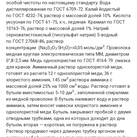
особой чистоты по настоящему стандарту. Вода
дистиллированная по ГОСТ 6709-72. Калий йодистый
по ГОСТ 4232-74, раствор с массовой долей 10%. Кислота
уксусная по ГОСТ 61-75, х.ч., ледяная. Крахмал по ГОСТ
10163-76, раствор с массовой долей 1%. Натрий
серноватистокислый (тиосульфат натрия) 5-водный
по ГОСТ 27068-86, раствор
3
концентрации (Na
S
O
·5H
O)=»0,05 моль/дм
. Проволока
2
2
3
2
медная круглая электротехническая типа ММ, диаметром
0″,8-2,5 мм. Медь однохлористая по ГОСТ 4164-79. смазка
для кранов. Аммиачный раствор однохлористой меди,
готовят из расчета 12 г однохлористой меди, 36 г
3
хлористого аммония, 145 см
раствора аммиака с
3
массовой долей 25% на 1000 см
воды. Раствор готовят в
3
бутыли вместимостью 5-10 дм
, заполненной спиралями
из медной проволоки. В бутыль наливают воду и раствор
аммиака, затем вносят навески хлористого аммония и
однохлористой меди. Бутыль закрывают пробкой с двумя
отводными трубками, одна из которых доходит до дна
бутыли, вторая — короткая, не погружена в раствор.
Раствор продувают через длинную трубку аргоном или