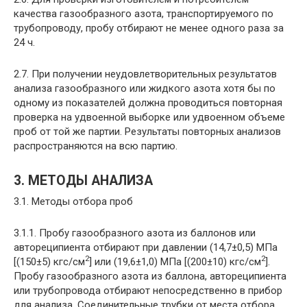
качества газообразного азота, транспортируемого по
трубопроводу, пробу отбирают не менее одного раза за
24 ч.
2.7. При получении неудовлетворительных результатов
анализа газообразного или жидкого азота хотя бы по
одному из показателей должна проводиться повторная
проверка на удвоенной выборке или удвоенном объеме
проб от той же партии. Результаты повторных анализов
распространяются на всю партию.
3. МЕТОДЫ АНАЛИЗА
3.1. Методы отбора проб
3.1.1. Пробу газообразного азота из баллонов или
автореципиента отбирают при давлении (14,7±0,5) МПа
2
2
[(150±5) кгс/см
] или (19,6±1,0) МПа [(200±10) кгс/см
].
Пробу газообразного азота из баллона, автореципиента
или трубопровода отбирают непосредственно в прибор
для анализа. Соединительные трубки от места отбора