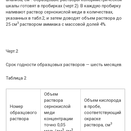
шкалы готовят в пробирках (черт.2). В каждую пробирку
наливают раствор сернокислой меди в количествах,
указанных в табл.2, и затем доводят объем раствора до
3
25 см
раствором аммиака с массовой долей 4%.
Черт.2
Срок годности образцовых растворов — шесть месяцев.
Таблица 2
Объем
раствора
Объем кислорода
Номер
сернокислой
в пробе,
образцового
меди
соответствующий
раствора
концентрации
окраске
3
точно 0,05
раствора, см
3
3
моль/дм
, см