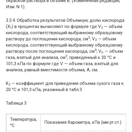
окраской раствора в объеме Б. (Измененная редакция,
Изм. N 1).
3.3.4. Обработка результатов Объемную долю кислорода
(X
) в процентах вычисляют по формуле
где V
— объем
1
2
кислорода, соответствующий выбранному образцовому
3
раствору до поглощения кислорода, см
; V
— объем
3
кислорода, соответствующий выбранному образцовому
3
раствору после поглощения кислорода, см
; V
— объем
п
3
газа, взятый для анализа, см
, приведенный к 20 °С и
101,3 кПа по формуле
где V — объем газа, взятый для
анализа, равный вместимости объема, А, см;
K
— коэффициент для приведения объема сухого газа к
2
20 °С и 101,3 кПа, указанный в табл.3.
Таблица 3
Температура,
Показания барометра, кПа (мм рт.ст.)
°С