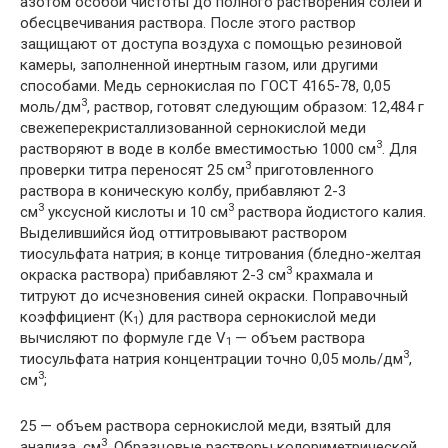
азотом особой чистоты до полного растворения солей и
обесцвечивания раствора. После этого раствор
защищают от доступа воздуха с помощью резиновой
камеры, заполненной инертным газом, или другими
способами. Медь сернокислая по ГОСТ 4165-78, 0,05
3
моль/дм
, раствор, готовят следующим образом: 12,484 г
свежеперекристаллизованной сернокислой меди
3
растворяют в воде в колбе вместимостью 1000 см
. Для
3
проверки титра переносят 25 см
приготовленного
раствора в коническую колбу, прибавляют 2-3
3
3
см
уксусной кислоты и 10 см
раствора йодистого калия.
Выделившийся йод оттитровывают раствором
тиосульфата натрия; в конце титрования (бледно-желтая
3
окраска раствора) прибавляют 2-3 см
крахмала и
титруют до исчезновения синей окраски. Поправочный
коэффициент (K
) для раствора сернокислой меди
1
вычисляют по формуле
где V
— объем раствора
1
3
тиосульфата натрия концентрации точно 0,05 моль/дм
,
3
см
;
25 — объем раствора сернокислой меди, взятый для
3
анализа, см
. Образцовые растворы колориметрической