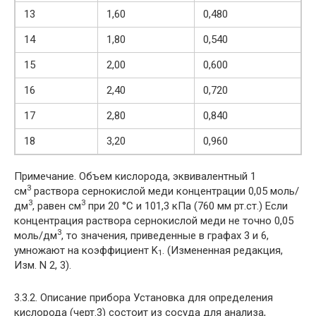
13
1,60
0,480
14
1,80
0,540
15
2,00
0,600
16
2,40
0,720
17
2,80
0,840
18
3,20
0,960
Примечание. Объем кислорода, эквивалентный 1
3
см
раствора сернокислой меди концентрации 0,05 моль/
3
3
дм
, равен
см
при 20 °С и 101,3 кПа (760 мм рт.ст.) Если
концентрация раствора сернокислой меди не точно 0,05
3
моль/дм
, то значения, приведенные в графах 3 и 6,
умножают на коэффициент K
. (Измененная редакция,
1
Изм. N 2, 3).
3.3.2. Описание прибора Установка для определения
кислорода (черт.3) состоит из сосуда для анализа,