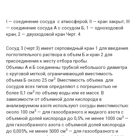
I — соединение сосуда с атмосферой; II — кран закрыт; III
— соединение сосуда А с сосудом Б; 1 — одноходовой
кран; 2 — двухходовой кран Черт. 4
Сосуд 3 (черт.3) имеет серповидный кран 1 для введения
поглотительного раствора в объем Б и кран 2 для
присоединения к месту отбора пробы.
Объемы А и Б соединены трубкой небольшого диаметра
с круговой меткой, ограничивающей вместимость
3
объема Б около 25 см
. Вместимость объема для
сосудов всех типов определяют с погрешностью не
3
более 0,1 см
по объему воды или ее массе. В
зависимости от объемной доли кислорода в
анализируемом азоте используют сосуды вместимостью:
3
около 100 см
— для газообразного и жидкого азота с
3
объемной долей кислорода до 0,5%; не менее 1000 см
—
для газообразного азота с объемной долей кислорода
3
до 0,005%; не менее 5000 см
— для газообразного и