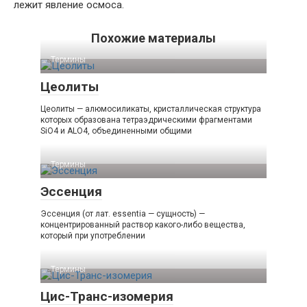
лежит явление осмоса.
Похожие материалы
Термины
Цеолиты
Цеолиты — алюмосиликаты, кристаллическая структура
которых образована тетраэдрическими фрагментами
SiO4 и ALO4, объединенными общими
Термины
Эссенция
Эссенция (от лат. essentia — сущность) —
концентрированный раствор какого-либо вещества,
который при употреблении
Термины
Цис-Транс-изомерия