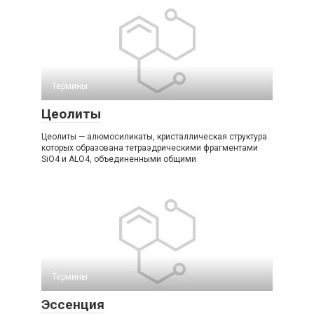
Термины
Цеолиты
Цеолиты — алюмосиликаты, кристаллическая структура
которых образована тетраэдрическими фрагментами
SiO4 и ALO4, объединенными общими
Термины
Эссенция